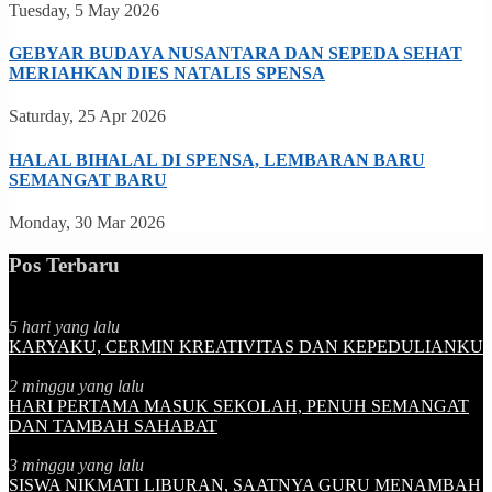
Tuesday, 5 May 2026
GEBYAR BUDAYA NUSANTARA DAN SEPEDA SEHAT
MERIAHKAN DIES NATALIS SPENSA
Saturday, 25 Apr 2026
HALAL BIHALAL DI SPENSA, LEMBARAN BARU
SEMANGAT BARU
Monday, 30 Mar 2026
Pos Terbaru
5 hari yang lalu
KARYAKU, CERMIN KREATIVITAS DAN KEPEDULIANKU
2 minggu yang lalu
HARI PERTAMA MASUK SEKOLAH, PENUH SEMANGAT
DAN TAMBAH SAHABAT
3 minggu yang lalu
SISWA NIKMATI LIBURAN, SAATNYA GURU MENAMBAH