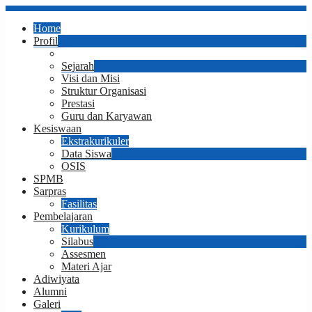
Home
Profil
Sambutan Kepala Sekolah
Sejarah
Visi dan Misi
Struktur Organisasi
Prestasi
Guru dan Karyawan
Kesiswaan
Ekstrakurikuler
Data Siswa
OSIS
SPMB
Sarpras
Fasilitas
Pembelajaran
Kurikulum
Silabus
Assesmen
Materi Ajar
Adiwiyata
Alumni
Galeri