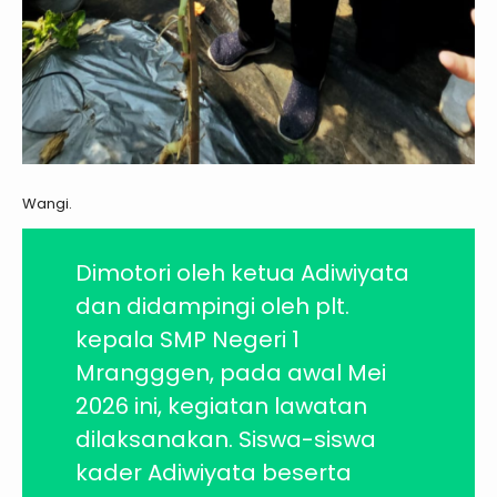
Wangi.
Dimotori oleh ketua Adiwiyata
dan didampingi oleh plt.
kepala SMP Negeri 1
Mrangggen, pada awal Mei
2026 ini, kegiatan lawatan
dilaksanakan. Siswa-siswa
kader Adiwiyata beserta