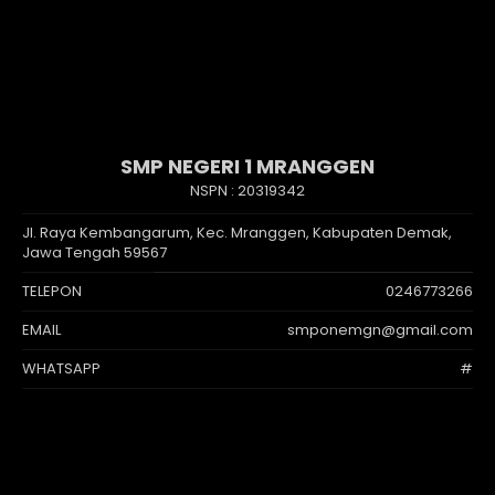
SMP NEGERI 1 MRANGGEN
NSPN :
20319342
Jl. Raya Kembangarum, Kec. Mranggen, Kabupaten Demak,
Jawa Tengah 59567
TELEPON
0246773266
EMAIL
smponemgn@gmail.com
WHATSAPP
#