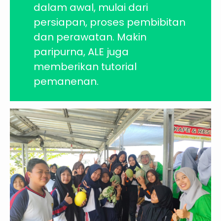
dalam awal, mulai dari
persiapan, proses pembibitan
dan perawatan. Makin
paripurna, ALE juga
memberikan tutorial
pemanenan.