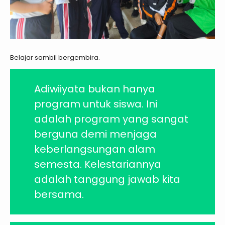
Belajar sambil bergembira.
Adiwiiyata bukan hanya
program untuk siswa. Ini
adalah program yang sangat
berguna demi menjaga
keberlangsungan alam
semesta. Kelestariannya
adalah tanggung jawab kita
bersama.