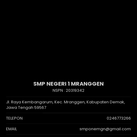
SMP NEGERI 1 MRANGGEN
NSPN :
20319342
Jl. Raya Kembangarum, Kec. Mranggen, Kabupaten Demak,
Jawa Tengah 59567
TELEPON
0246773266
EMAIL
smponemgn@gmail.com