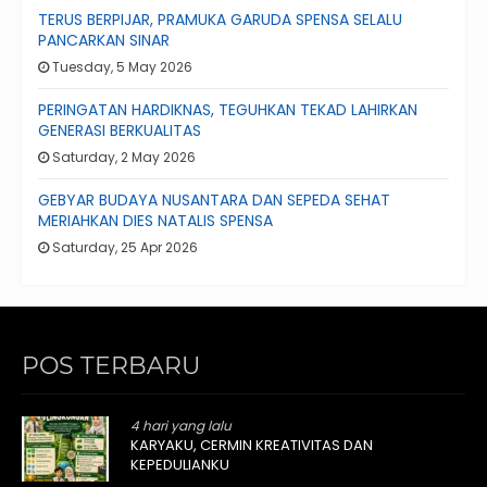
TERUS BERPIJAR, PRAMUKA GARUDA SPENSA SELALU
PANCARKAN SINAR
Tuesday, 5 May 2026
PERINGATAN HARDIKNAS, TEGUHKAN TEKAD LAHIRKAN
GENERASI BERKUALITAS
Saturday, 2 May 2026
GEBYAR BUDAYA NUSANTARA DAN SEPEDA SEHAT
MERIAHKAN DIES NATALIS SPENSA
Saturday, 25 Apr 2026
POS TERBARU
4 hari yang lalu
KARYAKU, CERMIN KREATIVITAS DAN
KEPEDULIANKU