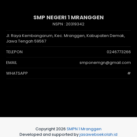
SMP NEGERI 1 MRANGGEN
NSPN :
20319342
Jl. Raya Kembangarum, Kec. Mranggen, Kabupaten Demak,
Jawa Tengah 59567
TELEPON
0246773266
EMAIL
smponemgn@gmail.com
WHATSAPP
#
Copyright 2026
SMPN 1 Mranggen
Developed and supported by
jasawebsekolah.id