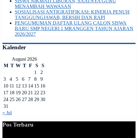
SISWA NIKMATI LIBURAN, SAATNYA GURU
MENAMBAH WAWASAN
SOSIALISASI ANTIGRATIFIKASI: KINERJA PENUH
TANGGUNGJAWAB, BERSIH DAN RAPI
PENGUMUMAN DAFTAR ULANG CALON SISWA
BARU SMP NEGERI 1 MRANGGEN TAHUN AJARAN
2026/2027
Kalender
August 2026
M
T
W
T
F
S
S
1
2
3
4
5
6
7
8
9
10
11
12
13
14
15
16
17
18
19
20
21
22
23
24
25
26
27
28
29
30
31
« Jul
Pos Terbaru