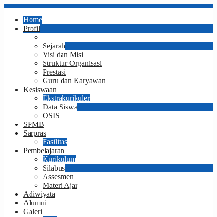
Home
Profil
Sambutan Kepala Sekolah
Sejarah
Visi dan Misi
Struktur Organisasi
Prestasi
Guru dan Karyawan
Kesiswaan
Ekstrakurikuler
Data Siswa
OSIS
SPMB
Sarpras
Fasilitas
Pembelajaran
Kurikulum
Silabus
Assesmen
Materi Ajar
Adiwiyata
Alumni
Galeri