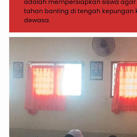
adalah mempersiapkan siswa agar 
tahan banting di tengah kepungan k
dewasa.