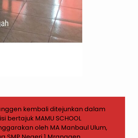
Mranggen kembali ditejunkan dalam
isi bertajuk MAMU SCHOOL
enggarakan oleh MA Manbaul Ulum,
wa SMP Negeri 1 Mranggen