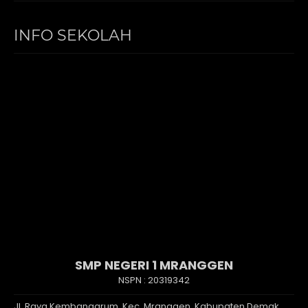
INFO SEKOLAH
SMP NEGERI 1 MRANGGEN
NSPN :
20319342
Jl. Raya Kembangarum, Kec. Mranggen, Kabupaten Demak,