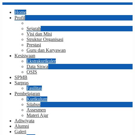
Home
Profil
Sambutan Kepala Sekolah
Sejarah
Visi dan Misi
Struktur Organisasi
Prestasi
Guru dan Karyawan
Kesiswaan
Ekstrakurikuler
Data Siswa
OSIS
SPMB
Sarpras
Fasilitas
Pembelajaran
Kurikulum
Silabus
Assesmen
Materi Ajar
Adiwiyata
Alumni
Galeri