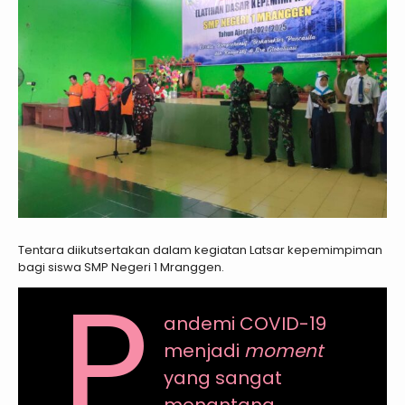
Tentara diikutsertakan dalam kegiatan Latsar kepemimpiman
bagi siswa SMP Negeri 1 Mranggen.
P
andemi COVID-19
menjadi
moment
yang sangat