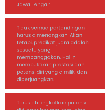
Jawa Tengah.
Tidak semua pertandingan
harus dimenangkan. Akan
tetapi, predikat juara adalah
sesuatu yang
membanggakan. Hal ini
membuktikan prestasi dan
potensi diri yang dimiliki dan
diperjuangkan.
Teruslah tingkatkan potensi
diri, agar berjaya kemudian