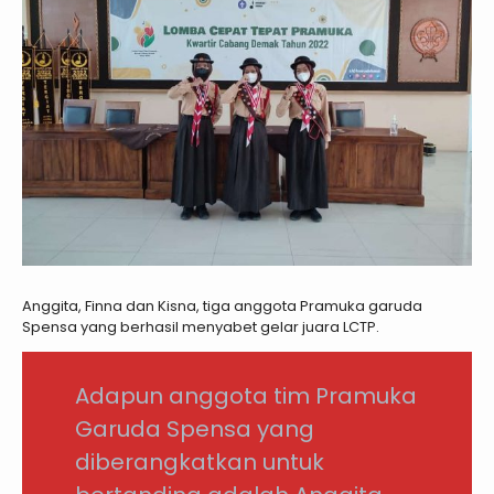
Anggita, Finna dan Kisna, tiga anggota Pramuka garuda
Spensa yang berhasil menyabet gelar juara LCTP.
Adapun anggota tim Pramuka
Garuda Spensa yang
diberangkatkan untuk