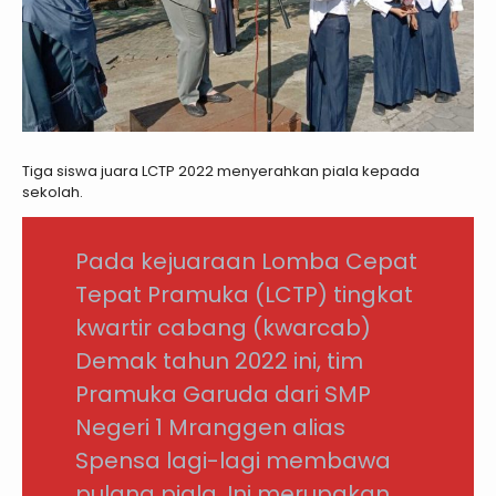
Tiga siswa juara LCTP 2022 menyerahkan piala kepada
sekolah.
Pada kejuaraan Lomba Cepat
Tepat Pramuka (LCTP) tingkat
kwartir cabang (kwarcab)
Demak tahun 2022 ini, tim
Pramuka Garuda dari SMP
Negeri 1 Mranggen alias
Spensa lagi-lagi membawa
pulang piala. Ini merupakan