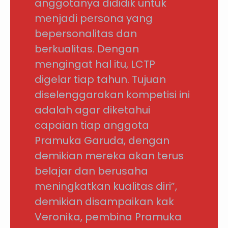
anggotanya dididik untuk
menjadi persona yang
bepersonalitas dan
berkualitas. Dengan
mengingat hal itu, LCTP
digelar tiap tahun. Tujuan
diselenggarakan kompetisi ini
adalah agar diketahui
capaian tiap anggota
Pramuka Garuda, dengan
demikian mereka akan terus
belajar dan berusaha
meningkatkan kualitas diri”,
demikian disampaikan kak
Veronika, pembina Pramuka