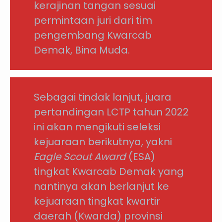
kerajinan tangan sesuai
permintaan juri dari tim
pengembang Kwarcab
Demak, Bina Muda.
Sebagai tindak lanjut, juara
pertandingan LCTP tahun 2022
ini akan mengikuti seleksi
kejuaraan berikutnya, yakni
Eagle Scout Award
(ESA)
tingkat Kwarcab Demak yang
nantinya akan berlanjut ke
kejuaraan tingkat kwartir
daerah (Kwarda) provinsi