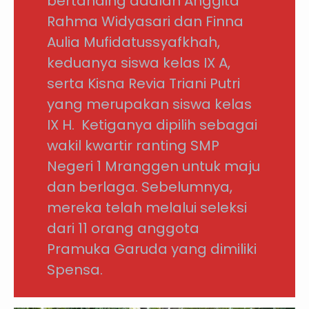
bertanding adalah Anggita
Rahma Widyasari dan Finna
Aulia Mufidatussyafkhah,
keduanya siswa kelas IX A,
serta Kisna Revia Triani Putri
yang merupakan siswa kelas
IX H. Ketiganya dipilih sebagai
wakil kwartir ranting SMP
Negeri 1 Mranggen untuk maju
dan berlaga. Sebelumnya,
mereka telah melalui seleksi
dari 11 orang anggota
Pramuka Garuda yang dimiliki
Spensa.