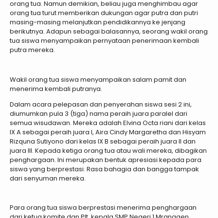
orang tua. Namun demikian, beliau juga menghimbau agar
orang tua turut memberikan dukungan agar putra dan putri
masing-masing melanjutkan pendidikannya ke jenjang
berikutnya. Adapun sebagai balasannya, seorang wakil orang
tua siswa menyampaikan pernyataan penerimaan kembali
putra mereka.
Wakil orang tua siswa menyampaikan salam pamit dan
menerima kembali putranya.
Dalam acara pelepasan dan penyerahan siswa sesi 2 ini,
diumumkan pula 3 (tiga) nama peraih juara paralel dari
semua wisudawan. Mereka adalah Elvina Octa riani dari kelas
IX A sebagai peraih juara I, Aira Cindy Margaretha dan Hisyam
Rizquna Sutiyono dari kelas IX B sebagai peraih juara II dan
juara III. Kepada ketiga orang tua atau wali mereka, dibagikan
penghargaan. Ini merupakan bentuk apresiasi kepada para
siswa yang berprestasi. Rasa bahagia dan bangga tampak
dari senyuman mereka.
Para orang tua siswa berprestasi menerima penghargaan
dari ketua komite dan Plt. kepala SMP Negeri 1 Mranggen.