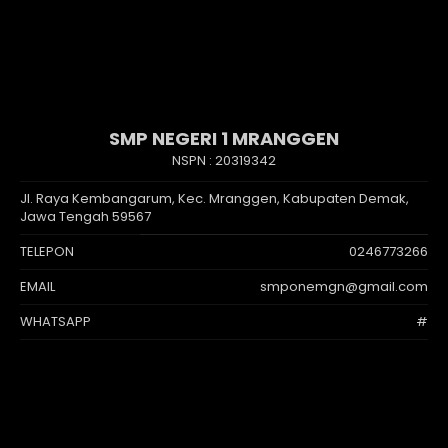
SMP NEGERI 1 MRANGGEN
NSPN :
20319342
Jl. Raya Kembangarum, Kec. Mranggen, Kabupaten Demak,
Jawa Tengah 59567
TELEPON
0246773266
EMAIL
smponemgn@gmail.com
WHATSAPP
#