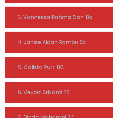
3. Vannessa Rahma Dani 8c
4. Janise Aidah Rambu 8c
5. Calista Putri 8C
6. Veyoni Srikanti 7B
7. Dinda Maharani 7C