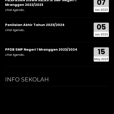
07
PELEPASAN SISWA KELAS IX SMP Negeri 1
Mranggen 2022/2023
Jun 2023
Lihat Agenda...
05
Penilaian Akhir Tahun 2023/2024
Lihat Agenda...
Jun 2023
15
PPDB SMP Negeri 1 Mranggen 2023/2024
Lihat Agenda...
May 2023
INFO SEKOLAH