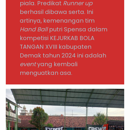
piala. Predikat
Runner up
berhasil dibawa serta. Ini
artinya, kemenangan tim
Hand Ball
putri Spensa dalam
kompetisi KEJURKAB BOLA
TANGAN XVIII kabupaten
Demak tahun 2024 ini adalah
event
yang kembali
menguatkan asa.