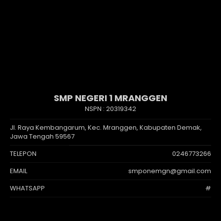
SMP NEGERI 1 MRANGGEN
NSPN :
20319342
Jl. Raya Kembangarum, Kec. Mranggen, Kabupaten Demak,
Jawa Tengah 59567
TELEPON
0246773266
EMAIL
smponemgn@gmail.com
WHATSAPP
#