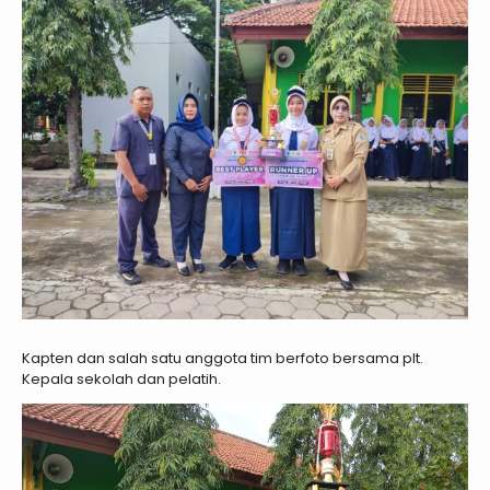
Kapten dan salah satu anggota tim berfoto bersama plt.
Kepala sekolah dan pelatih.