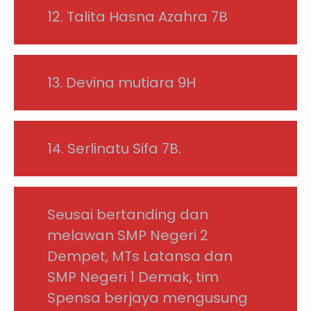
12. Talita Hasna Azahra 7B
13. Devina mutiara 9H
14. Serlinatu Sifa 7B.
Seusai bertanding dan
melawan SMP Negeri 2
Dempet, MTs Latansa dan
SMP Negeri 1 Demak, tim
Spensa berjaya mengusung