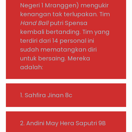
Negeri 1 Mranggen) mengukir
kenangan tak terlupakan. Tim
Hand Ball
putri Spensa
kembali bertanding. Tim yang
terdiri dari 14 personal ini
sudah mematangkan diri
untuk bersaing. Mereka
adalah:
1. Sahfira Jinan 8c
2. Andini May Hera Saputri 9B