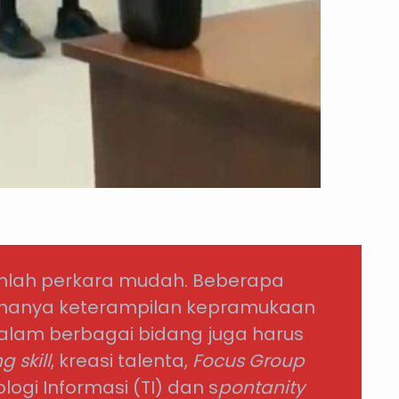
anlah perkara mudah. Beberapa
an hanya keterampilan kepramukaan
alam berbagai bidang juga harus
g skill
, kreasi talenta,
Focus Group
ogi Informasi (TI) dan s
pontanity