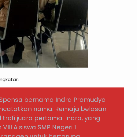
ingkatan.
Spensa bernama Indra Pramudya
encatatkan nama. Remaja belasan
trofi juara pertama. Indra, yang
VIII A siswa SMP Negeri 1
Mranggen untuk bertarung