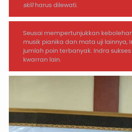
skill
harus dilewati.
Seusai mempertunjukkan kebolehan
musik pianika dan mata uji lainnya
jumlah poin terbanyak. Indra sukses 
kwarran lain.