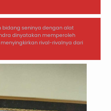
 bidang seninya dengan alat
, Indra dinyatakan memperoleh
menyingkirkan rival-rivalnya dari