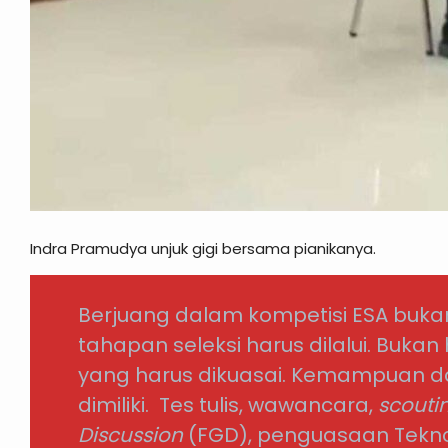
Indra Pramudya unjuk gigi bersama pianikanya.
Berjuang dalam kompetisi ESA buk
tahapan seleksi harus dilalui. Buk
yang harus dikuasai. Kemampuan d
dimiliki. Tes tulis, wawancara,
scoutin
Discussion
(FGD), penguasaan Teknol