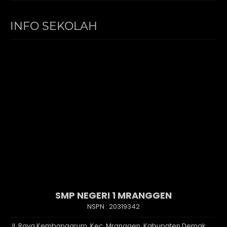
INFO SEKOLAH
SMP NEGERI 1 MRANGGEN
NSPN :
20319342
Jl. Raya Kembangarum, Kec. Mranggen, Kabupaten Demak,