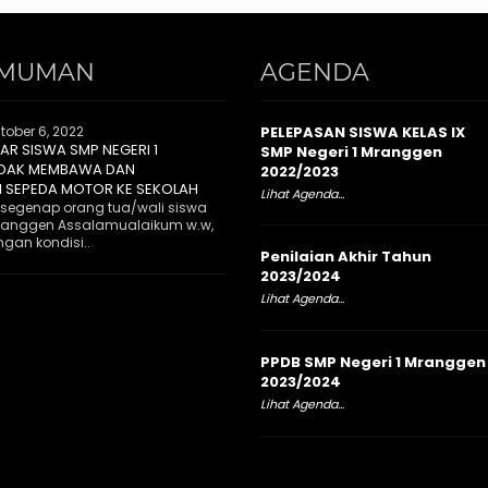
MUMAN
AGENDA
tober 6, 2022
PELEPASAN SISWA KELAS IX
R SISWA SMP NEGERI 1
SMP Negeri 1 Mranggen
IDAK MEMBAWA DAN
2022/2023
 SEPEDA MOTOR KE SEKOLAH
Lihat Agenda...
 segenap orang tua/wali siswa
Mranggen Assalamualaikum w.w,
gan kondisi..
Penilaian Akhir Tahun
2023/2024
Lihat Agenda...
PPDB SMP Negeri 1 Mranggen
2023/2024
Lihat Agenda...