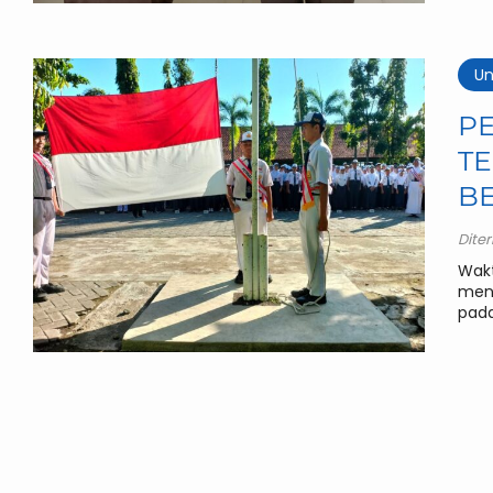
Un
P
TE
B
Dite
Wakt
meng
pada