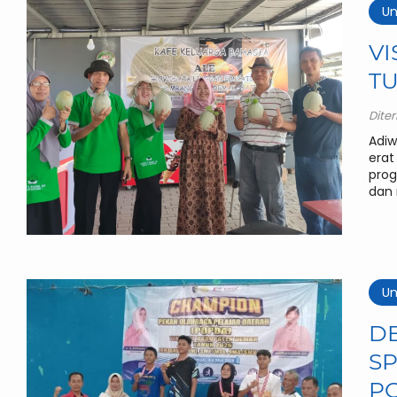
Un
VI
T
Dite
Adiw
erat
prog
dan 
Un
D
S
P