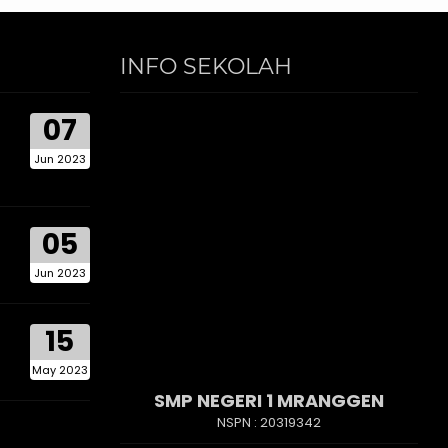
INFO SEKOLAH
07
Jun 2023
05
Jun 2023
15
May 2023
SMP NEGERI 1 MRANGGEN
NSPN :
20319342