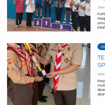
Dite
POPD
Pela
untu
inilah
Un
T
S
Dite
Kerj
muti
disa
akan