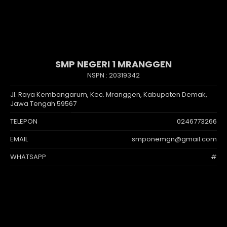
SMP NEGERI 1 MRANGGEN
NSPN :
20319342
Jl. Raya Kembangarum, Kec. Mranggen, Kabupaten Demak,
Jawa Tengah 59567
TELEPON
0246773266
EMAIL
smponemgn@gmail.com
WHATSAPP
#