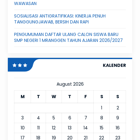
WAWASAN
SOSIALISASI ANTIGRATIFIKASI: KINERJA PENUH
TANGGUNGJAWAB, BERSIH DAN RAPI
PENGUMUMAN DAFTAR ULANG CALON SISWA BARU
SMP NEGERI 1 MRANGGEN TAHUN AJARAN 2026/2027
KALENDER
August 2026
M
T
W
T
F
S
S
1
2
3
4
5
6
7
8
9
10
11
12
13
14
15
16
17
18
19
20
21
22
23