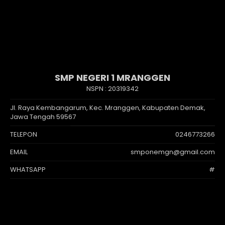
SMP NEGERI 1 MRANGGEN
NSPN :
20319342
Jl. Raya Kembangarum, Kec. Mranggen, Kabupaten Demak,
Jawa Tengah 59567
TELEPON
0246773266
EMAIL
smponemgn@gmail.com
WHATSAPP
#