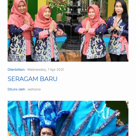
Diterbitkan
: Wednesday, 7 Apr 2021
SERAGAM BARU
Ditulis oleh
: wahana