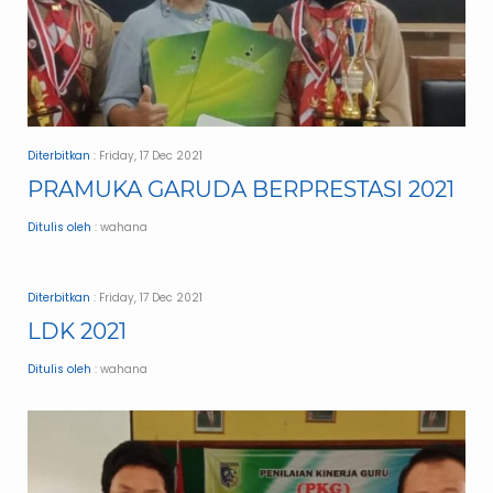
Diterbitkan
: Friday, 17 Dec 2021
PRAMUKA GARUDA BERPRESTASI 2021
Ditulis oleh
: wahana
Diterbitkan
: Friday, 17 Dec 2021
LDK 2021
Ditulis oleh
: wahana