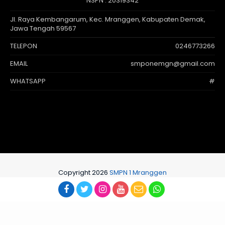
NSPN :
20319342
Jl. Raya Kembangarum, Kec. Mranggen, Kabupaten Demak,
Jawa Tengah 59567
TELEPON
0246773266
EMAIL
smponemgn@gmail.com
WHATSAPP
#
Copyright 2026
SMPN 1 Mranggen
Developed and supported by
jasawebsekolah.id