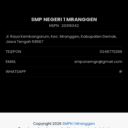
SMP NEGERI 1 MRANGGEN
NSPN :
20319342
Jl. Raya Kembangarum, Kec. Mranggen, Kabupaten Demak,
Jawa Tengah 59567
TELEPON
0246773266
EMAIL
smponemgn@gmail.com
WHATSAPP
#
Copyright 2026
SMPN 1 Mranggen