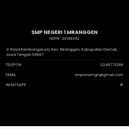
SMP NEGERI 1 MRANGGEN
NSPN :
20319342
Jl. Raya Kembangarum, Kec. Mranggen, Kabupaten Demak,
Jawa Tengah 59567
TELEPON
0246773266
EMAIL
smponemgn@gmail.com
WHATSAPP
#