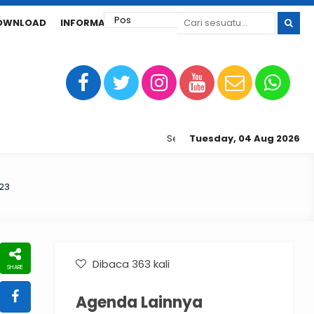
OWNLOAD
INFORMASI SPMB
Selamat datang di laman web SM
Tuesday, 04 Aug 2026
23
Dibaca 363 kali
Agenda Lainnya