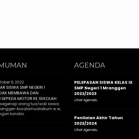
MUMAN
AGENDA
tober 6, 2022
PELEPASAN SISWA KELAS IX
R SISWA SMP NEGERI 1
SMP Negeri 1 Mranggen
IDAK MEMBAWA DAN
2022/2023
 SEPEDA MOTOR KE SEKOLAH
Lihat Agenda...
 segenap orang tua/wali siswa
Mranggen Assalamualaikum w.w,
gan kondisi..
Penilaian Akhir Tahun
2023/2024
Lihat Agenda...