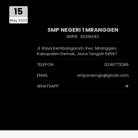
15
May 2023
SMP NEGERI 1 MRANGGEN
NSPN :
20319342
Jl. Raya Kembangarum, Kec. Mranggen,
Kabupaten Demak, Jawa Tengah 59567
TELEPON
0246773266
EMAIL
smponemgn@gmail.com
WHATSAPP
#