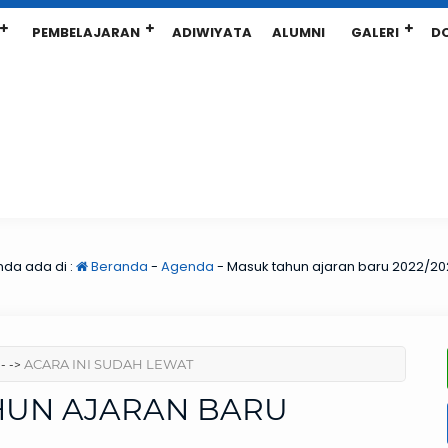
PEMBELAJARAN
ADIWIYATA
ALUMNI
GALERI
D
nda ada di :
Beranda
-
Agenda
-
Masuk tahun ajaran baru 2022/20
ACARA INI SUDAH LEWAT
- ->
HUN AJARAN BARU