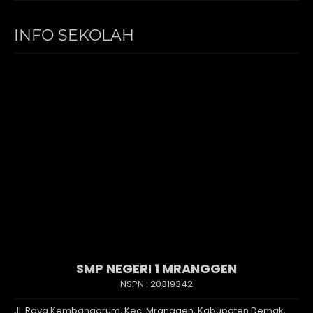
INFO SEKOLAH
SMP NEGERI 1 MRANGGEN
NSPN :
20319342
Jl. Raya Kembangarum, Kec. Mranggen, Kabupaten Demak,