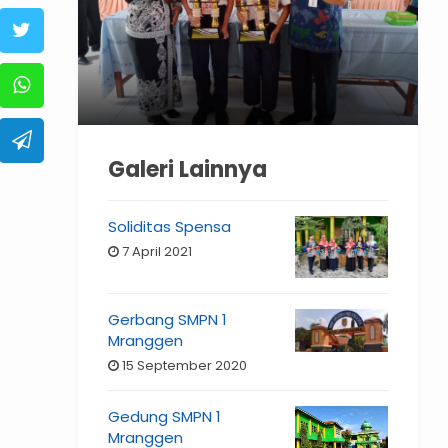
Galeri Lainnya
Soliditas Spensa
7 April 2021
Gerbang SMPN 1
Mranggen
15 September 2020
Gedung SMPN 1
Mranggen