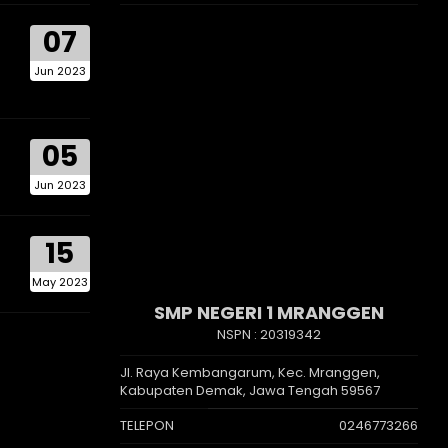
07
Jun 2023
05
Jun 2023
15
May 2023
SMP NEGERI 1 MRANGGEN
NSPN :
20319342
Jl. Raya Kembangarum, Kec. Mranggen,
Kabupaten Demak, Jawa Tengah 59567
TELEPON
0246773266