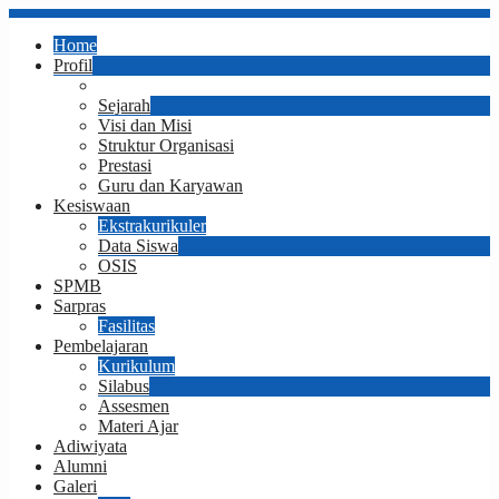
Home
Profil
Sambutan Kepala Sekolah
Sejarah
Visi dan Misi
Struktur Organisasi
Prestasi
Guru dan Karyawan
Kesiswaan
Ekstrakurikuler
Data Siswa
OSIS
SPMB
Sarpras
Fasilitas
Pembelajaran
Kurikulum
Silabus
Assesmen
Materi Ajar
Adiwiyata
Alumni
Galeri