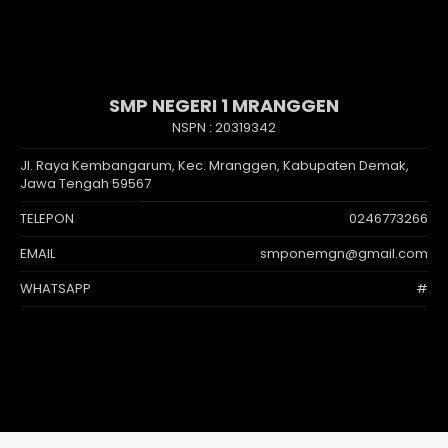
SMP NEGERI 1 MRANGGEN
NSPN :
20319342
Jl. Raya Kembangarum, Kec. Mranggen, Kabupaten Demak,
Jawa Tengah 59567
TELEPON
0246773266
EMAIL
smponemgn@gmail.com
WHATSAPP
#